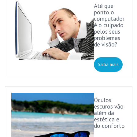
Até que
ponto o
computador
é o culpado
pelos seus
problemas
de visão?
Saiba mais
Óculos
escuros vão
além da
estética e
do conforto