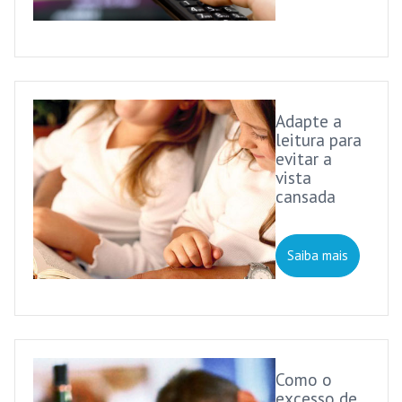
Adapte a
leitura para
evitar a
vista
cansada
Saiba mais
Como o
excesso de