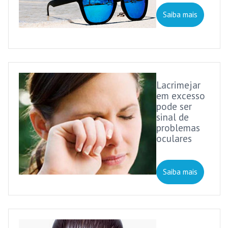
Saiba mais
Lacrimejar
em excesso
pode ser
sinal de
problemas
oculares
Saiba mais