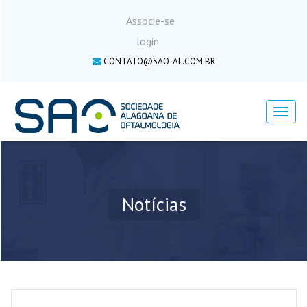
Associe-se
login
CONTATO@SAO-AL.COM.BR
Menu
Notícias