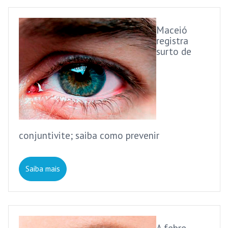
Maceió
registra
surto de
conjuntivite; saiba como prevenir
Saiba mais
A febre