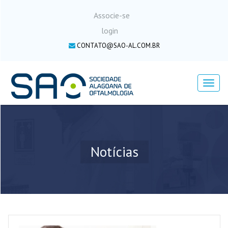
Associe-se
login
CONTATO@SAO-AL.COM.BR
Menu
Notícias