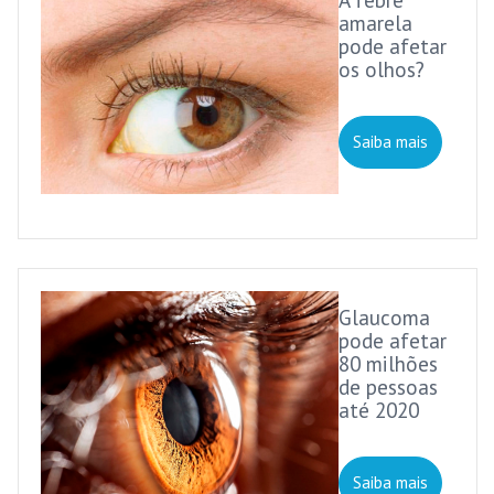
amarela
pode afetar
os olhos?
Saiba mais
Glaucoma
pode afetar
80 milhões
de pessoas
até 2020
Saiba mais