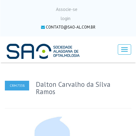
Associe-se
login
CONTATO@SAO-AL.COM.BR
Menu
Dalton Carvalho da Silva
CRM:7338
Ramos