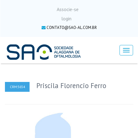
Associe-se
login
CONTATO@SAO-AL.COM.BR
Menu
Priscila Florencio Ferro
CRM:5654