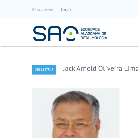
Associe-se
login
Jack Arnold Oliveira Lim
CRM:137513