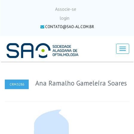
Associe-se
login
CONTATO@SAO-AL.COM.BR
Menu
Ana Ramalho Gameleira Soares
CRM:5286