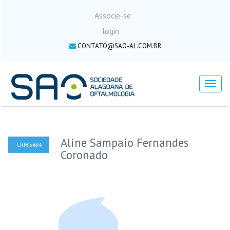
Associe-se
login
CONTATO@SAO-AL.COM.BR
Menu
Aline Sampaio Fernandes
CRM:5434
Coronado