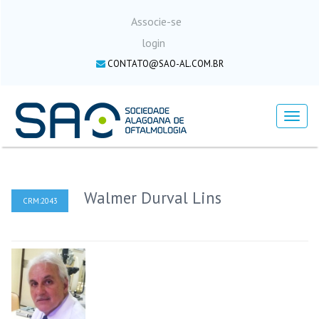
Associe-se
login
CONTATO@SAO-AL.COM.BR
Menu
Walmer Durval Lins
CRM:2043