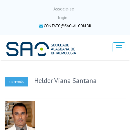
Associe-se
login
CONTATO@SAO-AL.COM.BR
Menu
Helder Viana Santana
CRM:4068