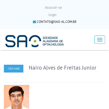
Associe-se
login
CONTATO@SAO-AL.COM.BR
Menu
Nairo Alves de Freitas Junior
CRM:4460