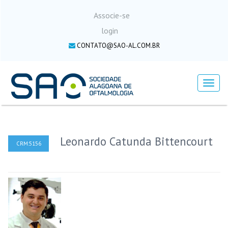
Associe-se
login
CONTATO@SAO-AL.COM.BR
Menu
Leonardo Catunda Bittencourt
CRM:5156