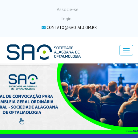
Associe-se
login
CONTATO@SAO-AL.COM.BR
Menu