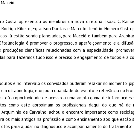
 Maceió.
o Costa, apresentou os membros da nova diretoria: Isaac C. Ramos, 
os Rodrigo Ribeiro, Eglaílson Dantas e Marcelo Tenório. Homero Costa 
icos já estão sendo planejados, para Maceió e também para Arapira
 Oftalmologia é promover o progresso, o aperfeiçoamento e a difusã
 produções científicas relacionadas com a especialidade; promover
Mas para fazermos tudo isso é preciso o engajamento de todos e a cont
dulos e no intervalo os convidados puderam relaxar no momento “pipo
e em oftalmologia, elogiou a qualidade do evento e relevância do Pro
nos dá a oportunidade de acesso a uma ampla gama de informações
ntos como este aproximam os profissionais daqui do que há de m
 Arquiminio de Carvalho, achou o encontro importante como recicl
ara os mais antigos na profissão e como ensinamento aos que estão 
fotos para ajudar no diagnóstico e acompanhamento do tratamento”.