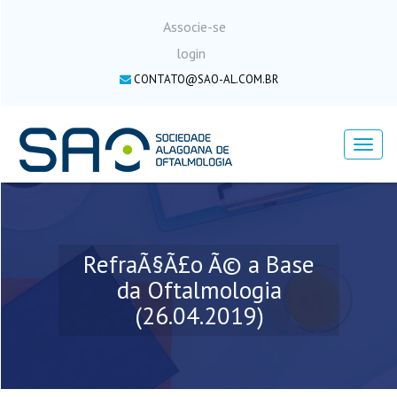
Associe-se
login
CONTATO@SAO-AL.COM.BR
Menu
RefraÃ§Ã£o Ã© a Base
da Oftalmologia
(26.04.2019)