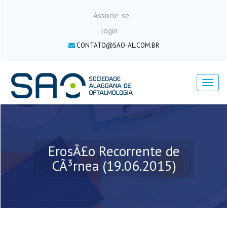
Associe-se
login
CONTATO@SAO-AL.COM.BR
Menu
ErosÃ£o Recorrente de
CÃ³rnea (19.06.2015)